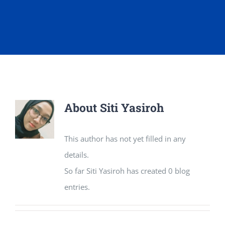
About
Siti Yasiroh
This author has not yet filled in any
details.
So far Siti Yasiroh has created 0 blog
entries.