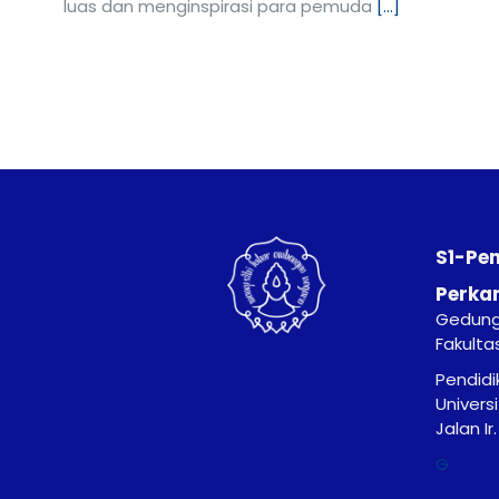
luas dan menginspirasi para pemuda
[...]
S1-Pe
Perka
Gedung 
Fakulta
Pendidi
Univers
Jalan I
G