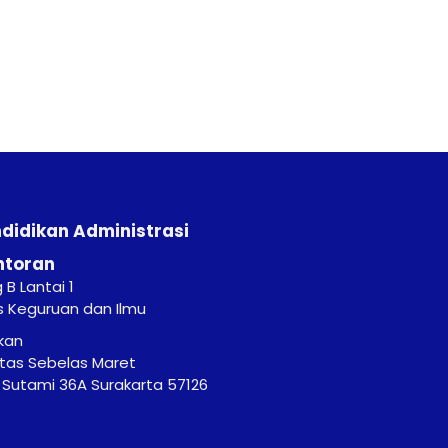
ndidikan Administrasi
ntoran
B Lantai 1
s Keguruan dan Ilmu
kan
itas Sebelas Maret
r. Sutami 36A Surakarta 57126