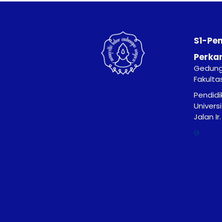
S1-Pe
Perka
Gedung 
Fakulta
Pendidi
Univers
Jalan I
G