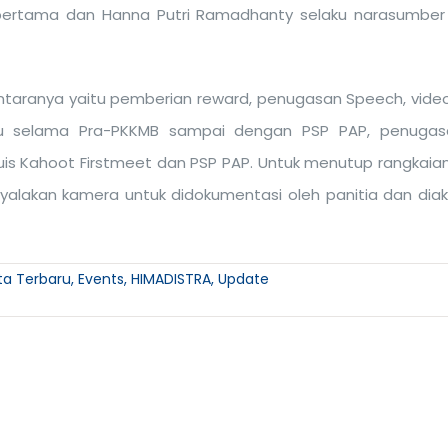
 pertama dan Hanna Putri Ramadhanty selaku narasumber
antaranya yaitu pemberian reward, penugasan Speech, vide
Baru selama Pra-PKKMB sampai dengan PSP PAP, penuga
is Kahoot Firstmeet dan PSP PAP. Untuk menutup rangkaian
yalakan kamera untuk didokumentasi oleh panitia dan diak
ita Terbaru
,
Events
,
HIMADISTRA
,
Update