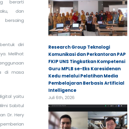
ng berarti
laku, dan
 bersaing
entuk diri
Research Group Teknologi
a. Melihat
Komunikasi dan Perkantoran PAP
FKIP UNS Tingkatkan Kompetensi
 penggunaan
Guru MPLB se-Eks Karesidenan
ma di masa
Kedu melalui Pelatihan Media
Pembelajaran Berbasis Artificial
Intelligence
gital yaitu
Juli 6th, 2026
lmi Sabitul
an Dr. Hery
tu pemberian