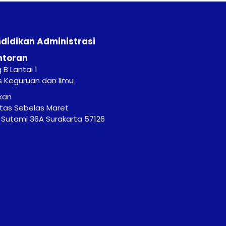
ndidikan Administrasi
ntoran
B Lantai 1
s Keguruan dan Ilmu
kan
itas Sebelas Maret
r. Sutami 36A Surakarta 57126