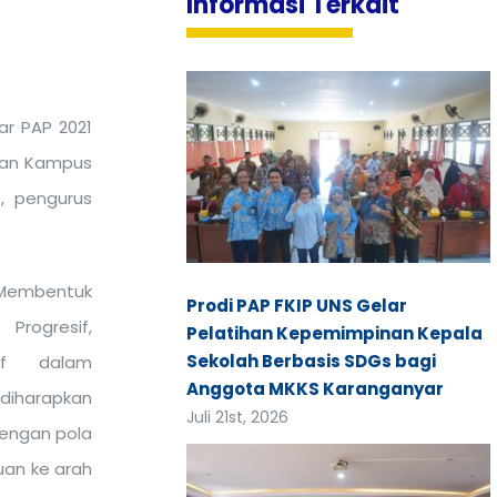
Informasi Terkait
ar PAP 2021
upan Kampus
P, pengurus
Membentuk
Prodi PAP FKIP UNS Gelar
Progresif,
Pelatihan Kepemimpinan Kepala
Sekolah Berbasis SDGs bagi
tif dalam
Anggota MKKS Karanganyar
diharapkan
Juli 21st, 2026
engan pola
juan ke arah