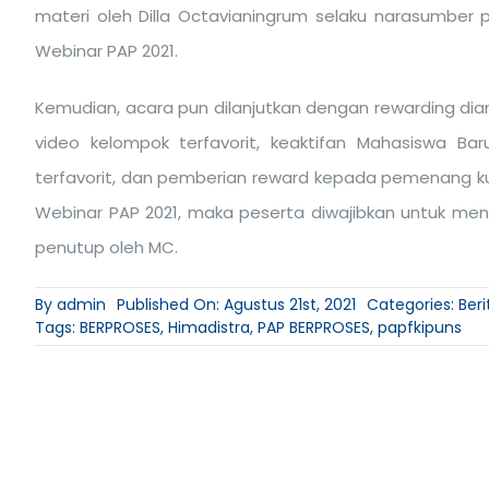
materi oleh Dilla Octavianingrum selaku narasumber
Webinar PAP 2021.
Kemudian, acara pun dilanjutkan dengan rewarding di
video kelompok terfavorit, keaktifan Mahasiswa 
terfavorit, dan pemberian reward kepada pemenang ku
Webinar PAP 2021, maka peserta diwajibkan untuk men
penutup oleh MC.
By
admin
Published On: Agustus 21st, 2021
Categories:
Ber
Tags:
BERPROSES
,
Himadistra
,
PAP BERPROSES
,
papfkipuns