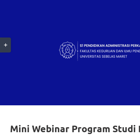
Skip
to
content
Toggle
Sliding
Bar
Area
Mini Webinar Program Studi 