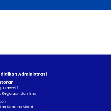
ndidikan Administrasi
ntoran
B Lantai 1
s Keguruan dan Ilmu
kan
itas Sebelas Maret