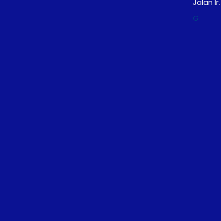
Jalan I
G