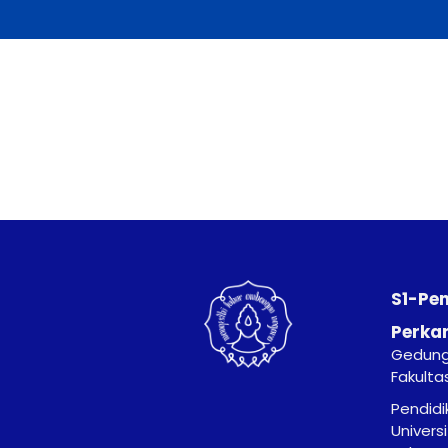
S1-Pe
Perka
Gedung 
Fakulta
Pendidi
Univers