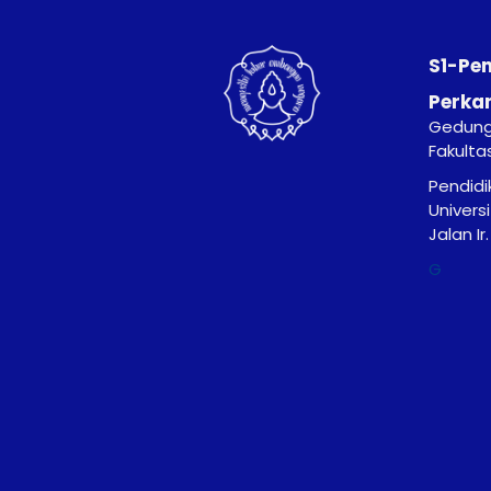
S1-Pe
Perka
Gedung 
Fakulta
Pendidi
Univers
Jalan I
G