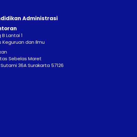
ndidikan Administrasi
ntoran
B Lantai 1
s Keguruan dan Ilmu
kan
itas Sebelas Maret
r. Sutami 36A Surakarta 57126