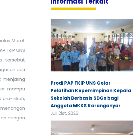
Informasi Terkait
belas Maret
AP FKIP UNS
a tersebut
agasan dari
 menjaring
Prodi PAP FKIP UNS Gelar
gar mampu
Pelatihan Kepemimpinan Kepala
Sekolah Berbasis SDGs bagi
 pra-nikah,
Anggota MKKS Karanganyar
kemenangan
Juli 21st, 2026
gkan dengan