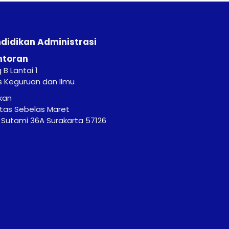
ndidikan Administrasi
ntoran
B Lantai 1
s Keguruan dan Ilmu
kan
itas Sebelas Maret
r. Sutami 36A Surakarta 57126