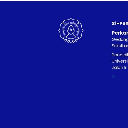
S1-Pe
Perka
Gedung 
Fakulta
Pendidi
Univers
Jalan I
G