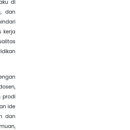
aku di
s, dan
indari
 kerja
alitas
idikan
dengan
dosen,
 prodi
an ide
an dan
emuan,