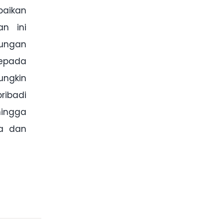
aikan
n ini
ungan
kepada
gkin
ribadi
hingga
ma dan