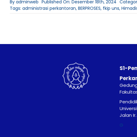
By
adminweb
Published On: Desember 18th, 2024
Categor
Tags:
administrasi perkantoran
,
BERPROSES
,
fkip uns
,
Himadi
S1-Pe
Perka
Gedung 
Fakulta
Pendidi
Univers
Jalan I
G