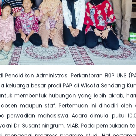
i Pendidikan Administrasi Perkantoran FKIP UNS (PA
keluarga besar prodi PAP di Wisata Sendang Kun 
 untuk membentuk hubungan yang lebih akrab, har
 dosen maupun staf. Pertemuan ini dihadiri oleh 
pa perwakilan mahasiswa. Acara dimulai pukul 10.
 yakni Dr. Susantiningrum, M.AB. Pada pembukaan te
si mengenai progress program studi. Hal pertam