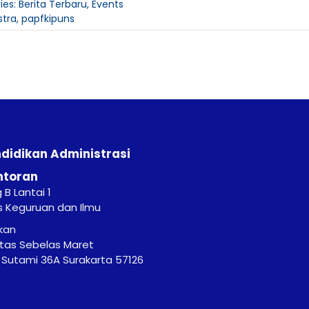
ies:
Berita Terbaru
,
Events
stra
,
papfkipuns
ndidikan Administrasi
ntoran
B Lantai 1
s Keguruan dan Ilmu
kan
itas Sebelas Maret
r. Sutami 36A Surakarta 57126