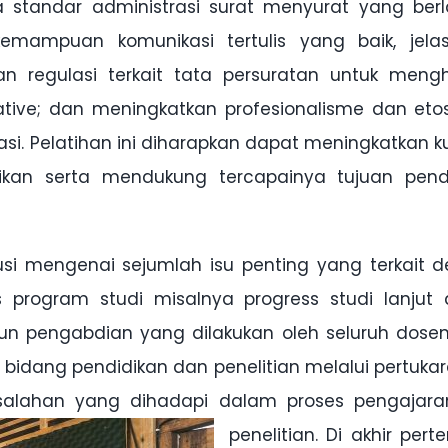
tandar administrasi surat menyurat yang berl
mampuan komunikasi tertulis yang baik, jela
 regulasi terkait tata persuratan untuk mengh
ve; dan meningkatkan profesionalisme dan etos
i. Pelatihan ini diharapkan dapat meningkatkan ku
ikan serta mendukung tercapainya tujuan pend
si mengenai sejumlah isu penting yang terkait 
program studi misalnya progress studi lanjut 
n pengabdian yang dilakukan oleh seluruh dosen
idang pendidikan dan penelitian melalui pertukar
asalahan yang dihadapi dalam proses pengajar
penelitian.
Di akhir pert