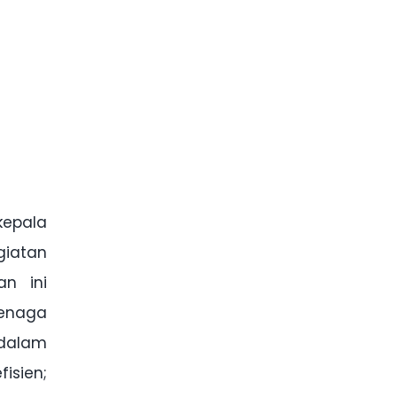
kepala
giatan
an ini
tenaga
 dalam
isien;