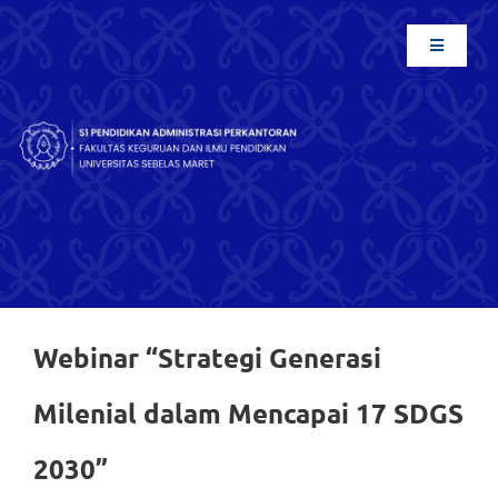
Skip
to
Toggle
Navigati
content
BERANDA
TENTANG KAMI
AKADEMIK
FASILITAS
RISET
Webinar “Strategi Generasi
KEMITRAAN
Milenial dalam Mencapai 17 SDGS
LAYANAN
2030”