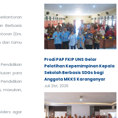
Perkantoran
an Berbasis
ntoran (Drs.
an dan tamu
Prodi PAP FKIP UNS Gelar
Pendidikan
Pelatihan Kepemimpinan Kepala
Sekolah Berbasis SDGs bagi
riusan para
Anggota MKKS Karanganyar
Pendidikan
Juli 21st, 2026
n, masukan,
lders
agar