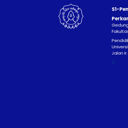
S1-Pe
Perka
Gedung 
Fakulta
Pendidi
Univers
Jalan I
G