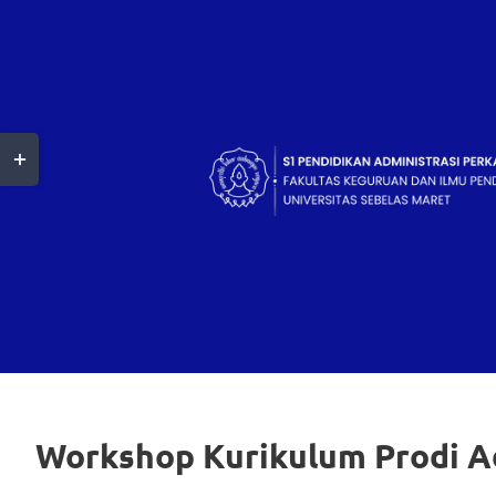
Skip
to
content
Toggle
Sliding
Bar
Area
Workshop Kurikulum Prodi A