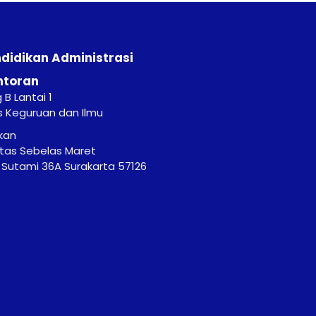
ndidikan Administrasi
ntoran
B Lantai 1
s Keguruan dan Ilmu
kan
itas Sebelas Maret
r. Sutami 36A Surakarta 57126