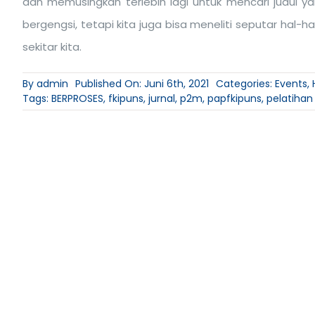
dan memusingkan terlebih lagi untuk mencari judul y
bergengsi, tetapi kita juga bisa meneliti seputar hal-h
sekitar kita.
By
admin
Published On: Juni 6th, 2021
Categories:
Events
,
Tags:
BERPROSES
,
fkipuns
,
jurnal
,
p2m
,
papfkipuns
,
pelatihan