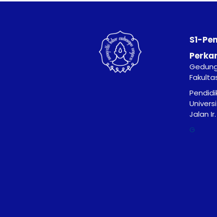
S1-Pe
Perka
Gedung 
Fakulta
Pendidi
Univers
Jalan I
G