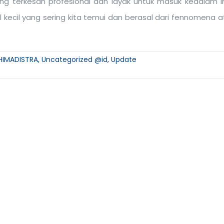
ang terkesan profesional dan layak untuk masuk kedalam 
al kecil yang sering kita temui dan berasal dari fennomena 
HIMADISTRA
,
Uncategorized @id
,
Update