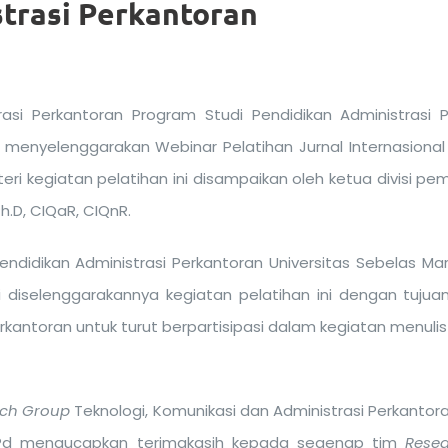
trasi Perkantoran
rasi Perkantoran Program Studi Pendidikan Administrasi 
1 menyelenggarakan Webinar Pelatihan Jurnal Internasional
ri kegiatan pelatihan ini disampaikan oleh ketua divisi pe
h.D, CIQaR, CIQnR.
ndidikan Administrasi Perkantoran Universitas Sebelas Mare
 diselenggarakannya kegiatan pelatihan ini dengan tuju
erkantoran untuk turut berpartisipasi dalam kegiatan menulis
rch Group
Teknologi, Komunikasi dan Administrasi Perkantoran,
M.Pd mengucapkan terimakasih kepada segenap tim
Rese