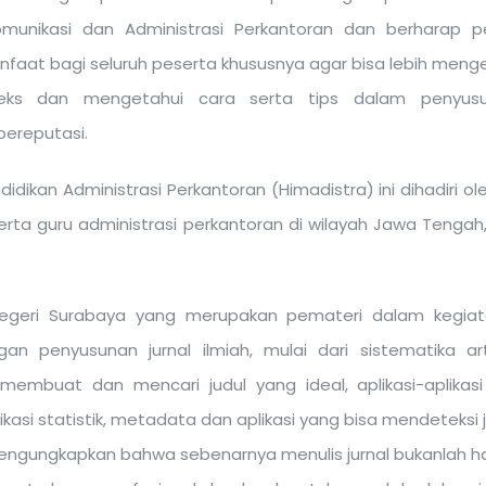
omunikasi dan Administrasi Perkantoran dan berharap pe
faat bagi seluruh peserta khususnya agar bisa lebih menge
ndeks dan mengetahui cara serta tips dalam penyusu
bereputasi.
kan Administrasi Perkantoran (Himadistra) ini dihadiri oleh
serta guru administrasi perkantoran di wilayah Jawa Tengah
 Negeri Surabaya yang merupakan pemateri dalam kegiat
n penyusunan jurnal ilmiah, mulai dari sistematika arti
membuat dan mencari judul yang ideal, aplikasi-aplikas
kasi statistik, metadata dan aplikasi yang bisa mendeteksi j
mengungkapkan bahwa sebenarnya menulis jurnal bukanlah hal