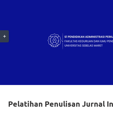
Skip
to
content
Toggle
Sliding
Bar
Area
Pelatihan Penulisan Jurnal I