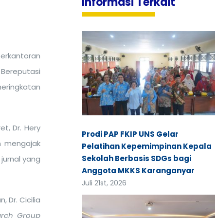
Informasi Terkait
Perkantoran
 Bereputasi
meringkatan
t, Dr. Hery
Prodi PAP FKIP UNS Gelar
an mengajak
Pelatihan Kepemimpinan Kepala
Sekolah Berbasis SDGs bagi
 jurnal yang
Anggota MKKS Karanganyar
Juli 21st, 2026
 Dr. Cicilia
arch Group