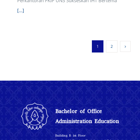
Perkantoran FKIP UNS Sukseskan IHT Bertema
[...]
1
2
Bachelor of Office
Administration Education
r
Building B 1st Floo